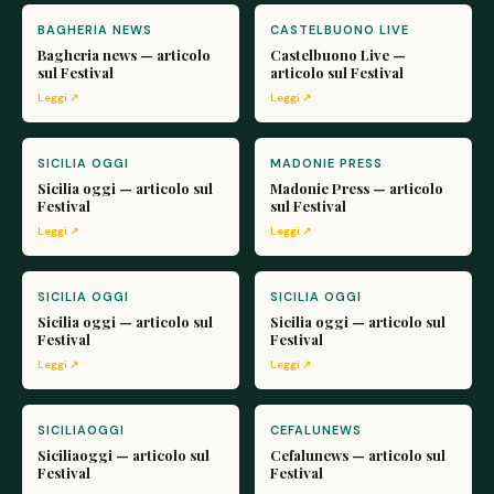
BAGHERIA NEWS
CASTELBUONO LIVE
Bagheria news — articolo
Castelbuono Live —
sul Festival
articolo sul Festival
Leggi ↗
Leggi ↗
SICILIA OGGI
MADONIE PRESS
Sicilia oggi — articolo sul
Madonie Press — articolo
Festival
sul Festival
Leggi ↗
Leggi ↗
SICILIA OGGI
SICILIA OGGI
Sicilia oggi — articolo sul
Sicilia oggi — articolo sul
Festival
Festival
Leggi ↗
Leggi ↗
SICILIAOGGI
CEFALUNEWS
Siciliaoggi — articolo sul
Cefalunews — articolo sul
Festival
Festival