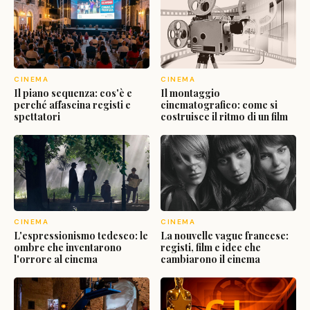
CINEMA
CINEMA
Il piano sequenza: cos'è e
Il montaggio
perché affascina registi e
cinematografico: come si
spettatori
costruisce il ritmo di un film
CINEMA
CINEMA
L'espressionismo tedesco: le
La nouvelle vague francese:
ombre che inventarono
registi, film e idee che
l'orrore al cinema
cambiarono il cinema