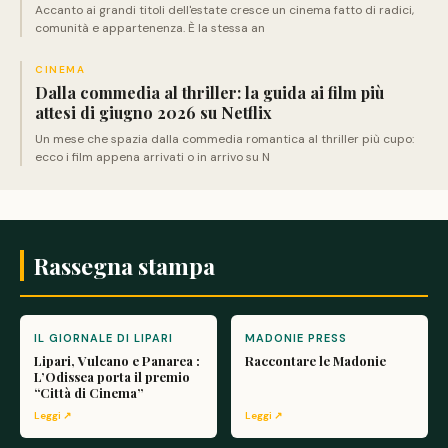
Accanto ai grandi titoli dell'estate cresce un cinema fatto di radici,
comunità e appartenenza. È la stessa an
CINEMA
Dalla commedia al thriller: la guida ai film più
attesi di giugno 2026 su Netflix
Un mese che spazia dalla commedia romantica al thriller più cupo:
ecco i film appena arrivati o in arrivo su N
Rassegna stampa
IL GIORNALE DI LIPARI
MADONIE PRESS
Lipari, Vulcano e Panarea :
Raccontare le Madonie
L’Odissea porta il premio
“Città di Cinema”
Leggi ↗
Leggi ↗