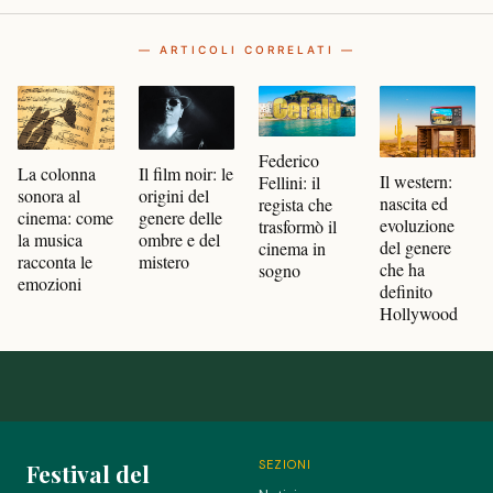
— ARTICOLI CORRELATI —
Federico
Il film noir: le
La colonna
Il western:
Fellini: il
origini del
sonora al
nascita ed
regista che
genere delle
cinema: come
evoluzione
trasformò il
ombre e del
la musica
del genere
cinema in
mistero
racconta le
che ha
sogno
emozioni
definito
Hollywood
SEZIONI
Festival del