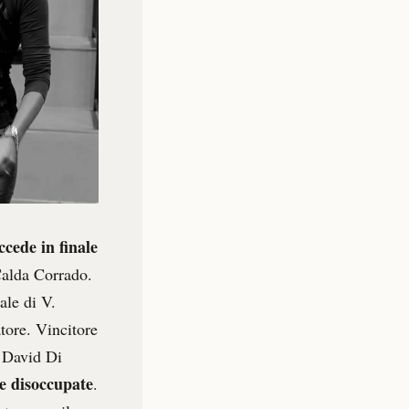
ccede in finale
alda Corrado.
ale di V.
atore. Vincitore
l David Di
e disoccupate
.