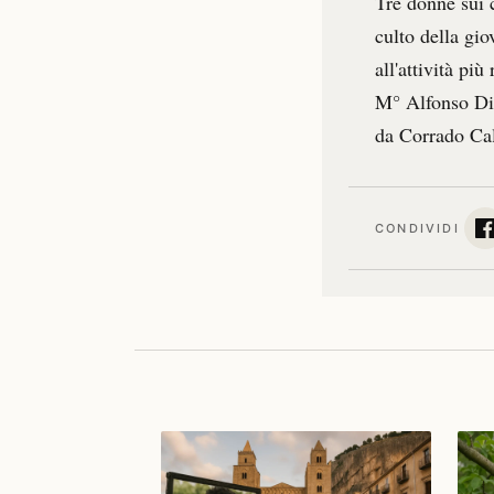
Tre donne sui 
culto della gio
all'attività pi
M° Alfonso Di 
da Corrado Cal
CONDIVIDI