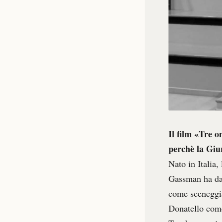
Il film «Tre o
perchè la Giur
Nato in Italia,
Gassman ha da s
come sceneggia
Donatello come