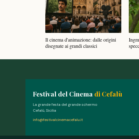
Il cinema d'animazione: dalle origini
Ingm
disegnate ai grandi classici
spec
Festival del Cinema
di Cefalù
La grande festa del grande schermo
Cefalù, Sicilia
info@festivalcinemacefalu.it