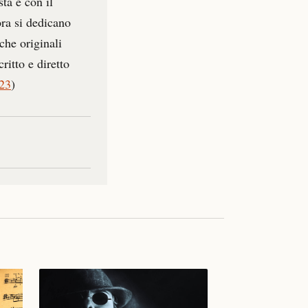
ta e con il
ora si dedicano
che originali
itto e diretto
023
)