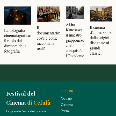
Akira
Il cinema
Il
Kurosawa:
La fotografia
d'animazione:
documentario:
il maestro
cinematografica:
dalle origini
cos'è e come
giapponese
il ruolo del
disegnate ai
racconta la
che
direttore della
grandi
realtà
conquistò
fotografia
classici
l'Occidente
SEZIONI
Festival del
Notizie
Cinema
di Cefalù
Cinema
Premi
La grande festa del grande