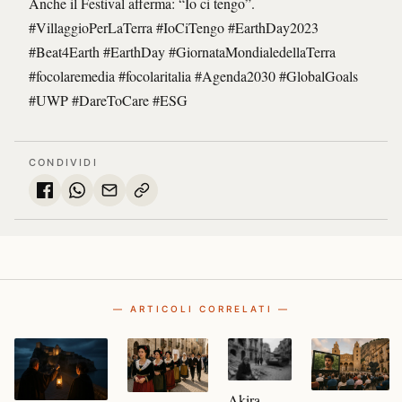
Anche il Festival afferma: “Io ci tengo”.
#VillaggioPerLaTerra #IoCiTengo #EarthDay2023
#Beat4Earth #EarthDay #GiornataMondialedellaTerra
#focolaremedia #focolaritalia #Agenda2030 #GlobalGoals
#UWP #DareToCare #ESG
CONDIVIDI
— ARTICOLI CORRELATI —
Akira