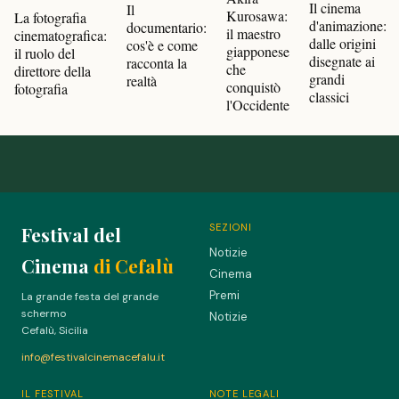
Il cinema
Il
Kurosawa:
La fotografia
d'animazione:
documentario:
il maestro
cinematografica:
dalle origini
cos'è e come
giapponese
il ruolo del
disegnate ai
racconta la
che
direttore della
grandi
realtà
conquistò
fotografia
classici
l'Occidente
SEZIONI
Festival del
Notizie
Cinema
di Cefalù
Cinema
Premi
La grande festa del grande
schermo
Notizie
Cefalù, Sicilia
info@festivalcinemacefalu.it
IL FESTIVAL
NOTE LEGALI