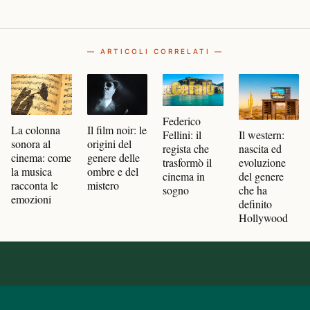
— ARTICOLI CORRELATI —
Federico
Il film noir: le
La colonna
Il western:
Fellini: il
origini del
sonora al
nascita ed
regista che
genere delle
cinema: come
evoluzione
trasformò il
ombre e del
la musica
del genere
cinema in
mistero
racconta le
che ha
sogno
emozioni
definito
Hollywood