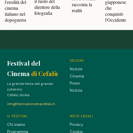
il ruolo del
l'eredità del
giapponese
racconta la
direttore della
cinema
che
realtà
fotografia
italiano nel
conquistò
dopoguerra
l'Occidente
SEZIONI
Festival del
Notizie
Cinema
di Cefalù
Cinema
Premi
La grande festa del grande
schermo
Notizie
Cefalù, Sicilia
info@festivalcinemacefalu.it
IL FESTIVAL
NOTE LEGALI
Chi siamo
Privacy
Programma
Cookie