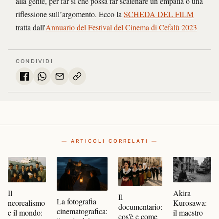
alla gente, per far si che possa far scatenare un empatia o una
riflessione sull’argomento. Ecco la
SCHEDA DEL FILM
tratta dall'
Annuario del Festival del Cinema di Cefalù 2023
CONDIVIDI
— ARTICOLI CORRELATI —
Il
Akira
Il
La fotografia
neorealismo
Kurosawa:
documentario:
cinematografica:
e il mondo:
il maestro
cos'è e come