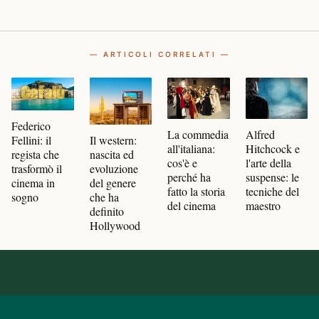
— ARTICOLI CORRELATI —
Federico
Alfred
La commedia
Il western:
Fellini: il
Hitchcock e
all'italiana:
nascita ed
regista che
l'arte della
cos'è e
evoluzione
trasformò il
suspense: le
perché ha
del genere
cinema in
tecniche del
fatto la storia
che ha
sogno
maestro
del cinema
definito
Hollywood