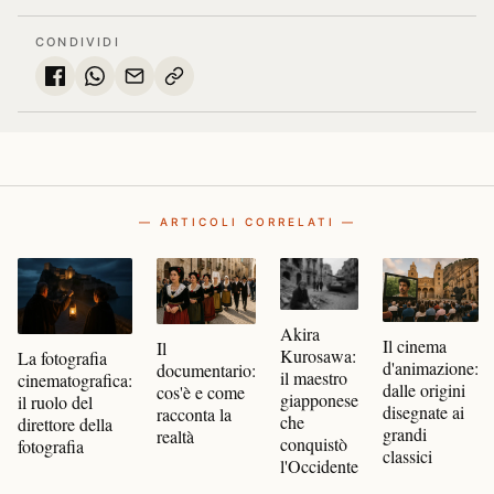
CONDIVIDI
— ARTICOLI CORRELATI —
Akira
Il cinema
Il
Kurosawa:
La fotografia
d'animazione:
documentario:
il maestro
cinematografica:
dalle origini
cos'è e come
giapponese
il ruolo del
disegnate ai
racconta la
che
direttore della
grandi
realtà
conquistò
fotografia
classici
l'Occidente