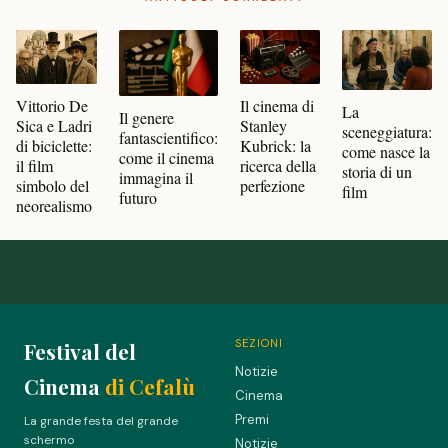
Vittorio De
Il cinema di
La
Il genere
Sica e Ladri
Stanley
sceneggiatura:
fantascientifico:
di biciclette:
Kubrick: la
come nasce la
come il cinema
il film
ricerca della
storia di un
immagina il
simbolo del
perfezione
film
futuro
neorealismo
SEZIONI
Festival del
Notizie
Cinema
di Cefalù
Cinema
Premi
La grande festa del grande
schermo
Notizie