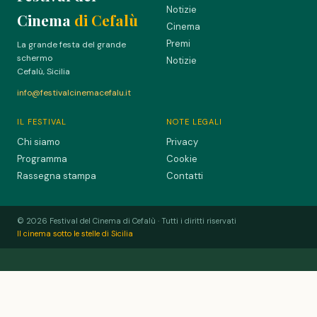
Notizie
Cinema
di Cefalù
Cinema
Premi
La grande festa del grande
schermo
Notizie
Cefalù, Sicilia
info@festivalcinemacefalu.it
IL FESTIVAL
NOTE LEGALI
Chi siamo
Privacy
Programma
Cookie
Rassegna stampa
Contatti
© 2026 Festival del Cinema di Cefalù · Tutti i diritti riservati
Il cinema sotto le stelle di Sicilia