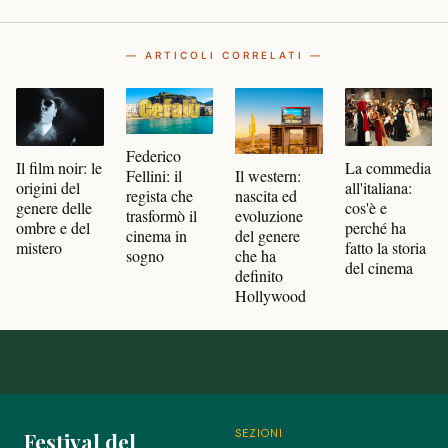
— ARTICOLI CORRELATI —
Federico
Il film noir: le
La commedia
Il western:
Fellini: il
origini del
all'italiana:
nascita ed
regista che
genere delle
cos'è e
evoluzione
trasformò il
ombre e del
perché ha
del genere
cinema in
mistero
fatto la storia
che ha
sogno
del cinema
definito
Hollywood
SEZIONI
Festival del