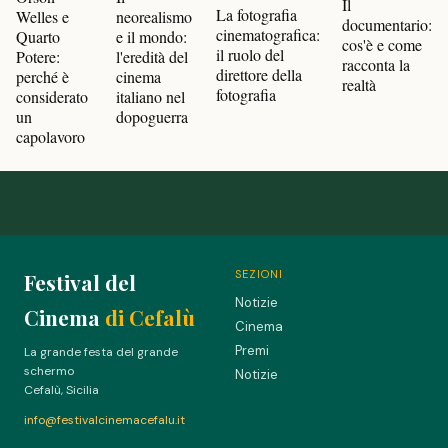
Il
La fotografia
Welles e
neorealismo
documentario:
cinematografica:
Quarto
e il mondo:
cos'è e come
il ruolo del
Potere:
l'eredità del
racconta la
direttore della
perché è
cinema
realtà
fotografia
considerato
italiano nel
un
dopoguerra
capolavoro
SEZIONI
Festival del
Notizie
Cinema
di Cefalù
Cinema
Premi
La grande festa del grande
schermo
Notizie
Cefalù, Sicilia
info@festivalcinemacefalu.it