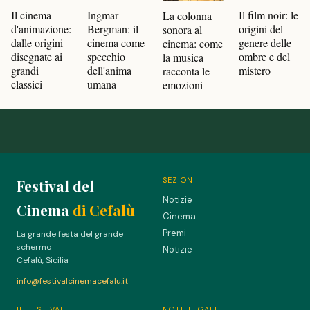
Il film noir: le
Il cinema
Ingmar
La colonna
origini del
d'animazione:
Bergman: il
sonora al
genere delle
dalle origini
cinema come
cinema: come
ombre e del
disegnate ai
specchio
la musica
mistero
grandi
dell'anima
racconta le
classici
umana
emozioni
SEZIONI
Festival del
Notizie
Cinema
di Cefalù
Cinema
Premi
La grande festa del grande
schermo
Notizie
Cefalù, Sicilia
info@festivalcinemacefalu.it
IL FESTIVAL
NOTE LEGALI