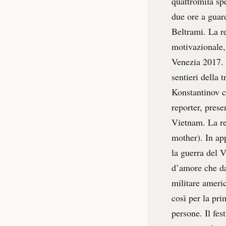
quattromila spe
due ore a guard
Beltrami. La re
motivazionale, 
Venezia 2017. 
sentieri della 
Konstantinov c
reporter, prese
Vietnam. La r
mother). In ap
la guerra del 
d’amore che da 
militare americ
così per la pri
persone. Il fes