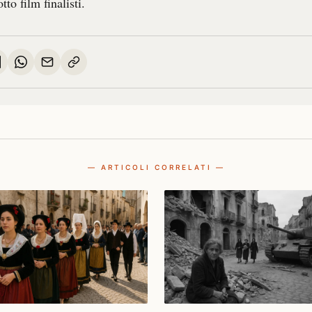
otto film finalisti.
— ARTICOLI CORRELATI —