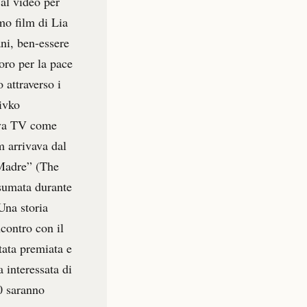
 al video per
imo film di Lia
ani, ben-essere
oro per la pace
 attraverso i
Jivko
Nova TV come
m arrivava dal
 Madre” (The
nsumata durante
Una storia
ncontro con il
tata premiata e
a interessata di
00 saranno