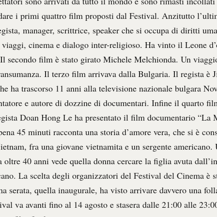
ttatori sono arrivati da tutto il mondo e sono rimasti incollati
are i primi quattro film proposti dal Festival. Anzitutto l’ult
gista, manager, scrittrice, speaker che si occupa di diritti um
viaggi, cinema e dialogo inter-religioso. Ha vinto il Leone d’
Il secondo film è stato girato Michele Melchionda. Un viaggio
transumanza. Il terzo film arrivava dalla Bulgaria. Il regista è 
he ha trascorso 11 anni alla televisione nazionale bulgara 
ntatore e autore di dozzine di documentari. Infine il quarto fil
egista Doan Hong Le ha presentato il film documentario “La
pena 45 minuti racconta una storia d’amore vera, che si è co
Vietnam, fra una giovane vietnamita e un sergente americano. 
oltre 40 anni vede quella donna cercare la figlia avuta dall’i
ano. La scelta degli organizzatori del Festival del Cinema è s
ma serata, quella inaugurale, ha visto arrivare davvero una foll
tival va avanti fino al 14 agosto e stasera dalle 21:00 alle 23: