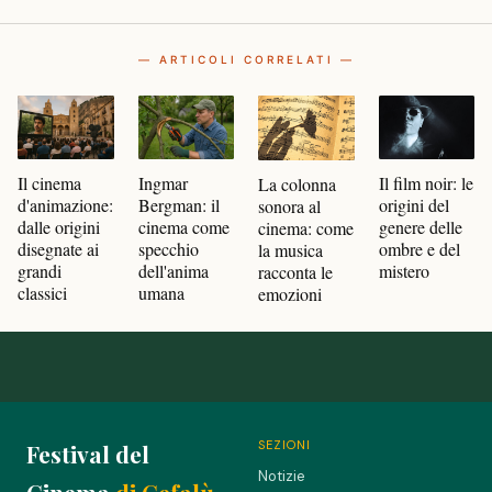
— ARTICOLI CORRELATI —
Il film noir: le
Il cinema
Ingmar
La colonna
origini del
d'animazione:
Bergman: il
sonora al
genere delle
dalle origini
cinema come
cinema: come
ombre e del
disegnate ai
specchio
la musica
mistero
grandi
dell'anima
racconta le
classici
umana
emozioni
SEZIONI
Festival del
Notizie
Cinema
di Cefalù