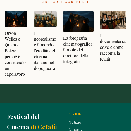
— ARTICOLI CORRELATI —
Orson
Il
Il
La fotografia
Welles e
neorealismo
documentario:
cinematografica:
Quarto
e il mondo:
cos'è e come
il ruolo del
Potere:
l'eredità del
racconta la
direttore della
perché è
cinema
realtà
fotografia
considerato
italiano nel
un
dopoguerra
capolavoro
SEZIONI
Festival del
Notizie
Cinema
di Cefalù
Cinema