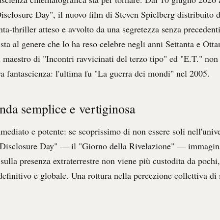
Disclosure Day", il nuovo film di Steven Spielberg distribuito 
nta-thriller atteso e avvolto da una segretezza senza precedenti
ista al genere che lo ha reso celebre negli anni Settanta e Ott
l maestro di "Incontri ravvicinati del terzo tipo" ed "E.T." non
ra fantascienza: l'ultima fu "La guerra dei mondi" nel 2005.
da semplice e vertiginosa
mmediato e potente: se scoprissimo di non essere soli nell'uni
Disclosure Day" — il "Giorno della Rivelazione" — immagin
à sulla presenza extraterrestre non viene più custodita da pochi
definitivo e globale. Una rottura nella percezione collettiva di 