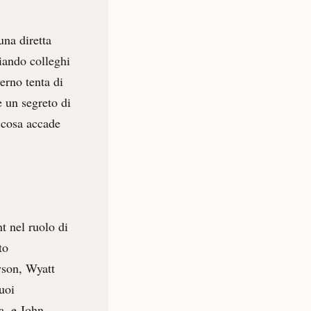
una diretta
ciando colleghi
erno tenta di
e un segreto di
e cosa accade
t nel ruolo di
to
wson, Wyatt
uoi
a, e John