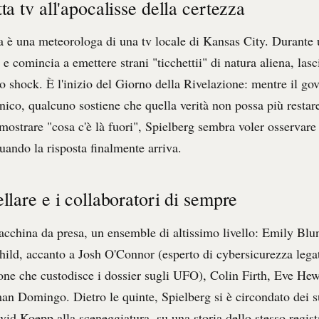
tta tv all'apocalisse della certezza
a è una meteorologa di una tv locale di Kansas City. Durante 
 e comincia a emettere strani "ticchettii" di natura aliena, las
o shock. È l'inizio del Giorno della Rivelazione: mentre il gov
nico, qualcuno sostiene che quella verità non possa più restar
 mostrare "cosa c'è là fuori", Spielberg sembra voler osservar
uando la risposta finalmente arriva.
ellare e i collaboratori di sempre
acchina da presa, un ensemble di altissimo livello: Emily Blun
hild, accanto a Josh O'Connor (esperto di cybersicurezza lega
ione che custodisce i dossier sugli UFO), Colin Firth, Eve He
an Domingo. Dietro le quinte, Spielberg si è circondato dei s
vid Koepp alla sceneggiatura, su una storia dello stesso regist