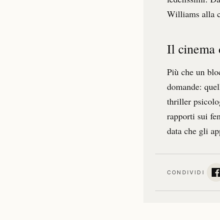
Williams alla 
Il cinema
Più che un blo
domande: quell
thriller psicol
rapporti sui f
data che gli a
CONDIVIDI