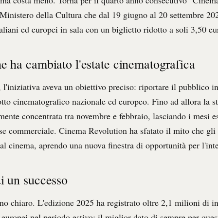
l Ministero della Cultura che dal 19 giugno al 20 settembre 20
taliani ed europei in sala con un biglietto ridotto a soli 3,50 eu
e ha cambiato l'estate cinematografica
l'iniziativa aveva un obiettivo preciso: riportare il pubblico in
tto cinematografico nazionale ed europeo. Fino ad allora la st
mente concentrata tra novembre e febbraio, lasciando i mesi es
sse commerciale. Cinema Revolution ha sfatato il mito che gli i
l cinema, aprendo una nuova finestra di opportunità per l'inter
i un successo
lano chiaro. L'edizione 2025 ha registrato oltre 2,1 milioni di in
d europei nel periodo estivo: il miglior dato di sempre per ques