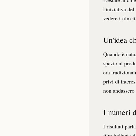
l'iniziativa de
vedere i film i
Un'idea ch
Quando è nata, 
spazio al prodo
era tradizional
privi di intere
non andassero a
I numeri d
I risultati par
film italiani e