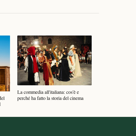
La commedia all'italiana: cos'è e
perché ha fatto la storia del cinema
del
d