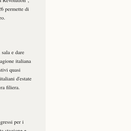
26 permette di
ro.
 sala e dare
agione italiana
tivi quasi
taliani d'estate
a filiera.
gressi per i
ta stagione e