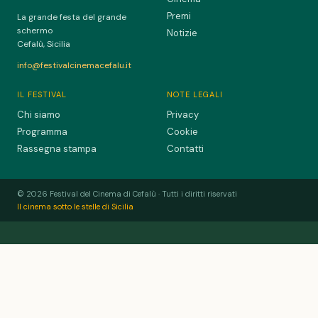
Premi
La grande festa del grande
schermo
Notizie
Cefalù, Sicilia
info@festivalcinemacefalu.it
IL FESTIVAL
NOTE LEGALI
Chi siamo
Privacy
Programma
Cookie
Rassegna stampa
Contatti
© 2026 Festival del Cinema di Cefalù · Tutti i diritti riservati
Il cinema sotto le stelle di Sicilia