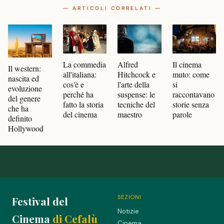
— ARTICOLI CORRELATI —
Alfred
La commedia
Il cinema
Il western:
Hitchcock e
all'italiana:
muto: come
nascita ed
l'arte della
cos'è e
si
evoluzione
suspense: le
perché ha
raccontavano
del genere
tecniche del
fatto la storia
storie senza
che ha
maestro
del cinema
parole
definito
Hollywood
SEZIONI
Festival del
Notizie
Cinema
di Cefalù
Cinema