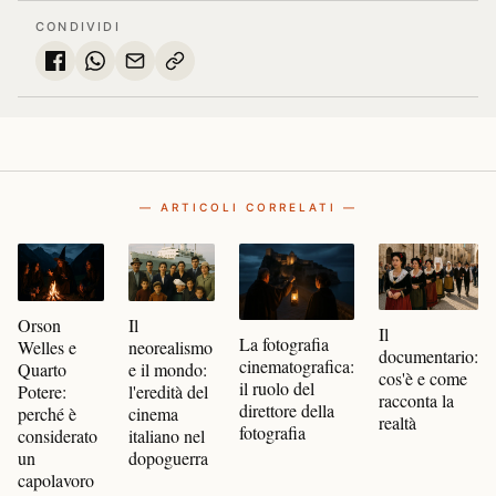
CONDIVIDI
— ARTICOLI CORRELATI —
Orson
Il
Il
La fotografia
Welles e
neorealismo
documentario:
cinematografica:
Quarto
e il mondo:
cos'è e come
il ruolo del
Potere:
l'eredità del
racconta la
direttore della
perché è
cinema
realtà
fotografia
considerato
italiano nel
un
dopoguerra
capolavoro