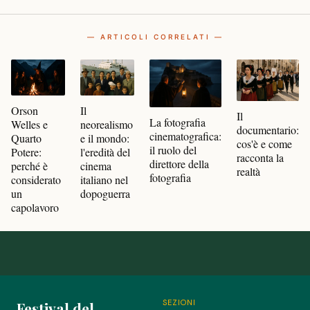
— ARTICOLI CORRELATI —
Orson
Il
Il
La fotografia
Welles e
neorealismo
documentario:
cinematografica:
Quarto
e il mondo:
cos'è e come
il ruolo del
Potere:
l'eredità del
racconta la
direttore della
perché è
cinema
realtà
fotografia
considerato
italiano nel
un
dopoguerra
capolavoro
SEZIONI
Festival del