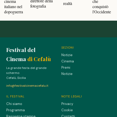
direttore della
cinema
che
realtà
fotografia
italiano nel
conquistò
dopoguerra
l'Occidente
SEZIONI
Festival del
Notizie
Cinema
di Cefalù
Cinema
Premi
La grande festa del grande
schermo
Notizie
Cefalù, Sicilia
info@festivalcinemacefalu.it
IL FESTIVAL
NOTE LEGALI
Chi siamo
Privacy
Programma
Cookie
Rassegna stampa
Contatti