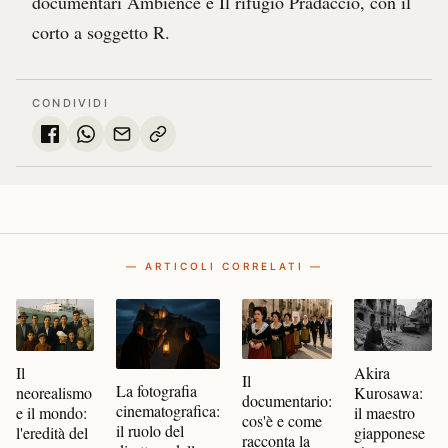
documentari Ambience e Il rifugio Pradaccio, con il
corto a soggetto R.
CONDIVIDI
— ARTICOLI CORRELATI —
Il
Akira
Il
La fotografia
neorealismo
Kurosawa:
documentario:
cinematografica:
e il mondo:
il maestro
cos'è e come
il ruolo del
l'eredità del
giapponese
racconta la