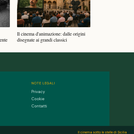
Il cinema d'animazione: dalle origini
ente
disegnate ai grandi classici
NOTE LEGALI
Privacy
Cookie
Contatti
Il cinema sotto le stelle di Sicilia