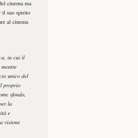
 del cinema ma
 il suo spirito
are al cinema
a, in cui il
, mentre
cio unico del
il proprio
come sfondo,
per la
ità e
a visione