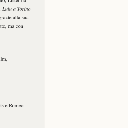
to, Lister ha
m.
Lulu a Torino
grazie alla sua
tate, ma con
ilm,
lis e Romeo