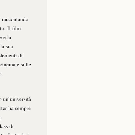
m, raccontando
o. Il film
e e la
 la sua
elementi di
 cinema e sulle
o.
o un’università
ister ha sempre
i
lass di