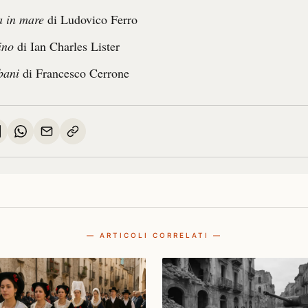
a in mare
di Ludovico Ferro
ino
di Ian Charles Lister
bani
di Francesco Cerrone
— ARTICOLI CORRELATI —