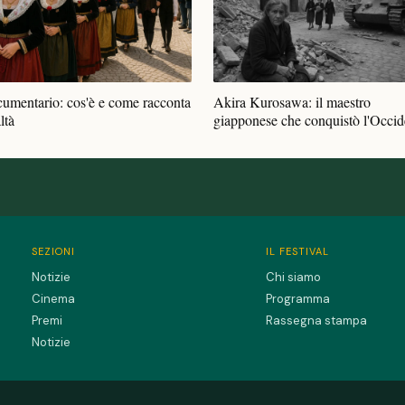
cumentario: cos'è e come racconta
Akira Kurosawa: il maestro
ltà
giapponese che conquistò l'Occid
SEZIONI
IL FESTIVAL
Notizie
Chi siamo
Cinema
Programma
Premi
Rassegna stampa
Notizie