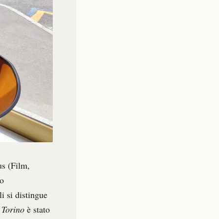
us (Film,
to
i si distingue
 Torino
è stato