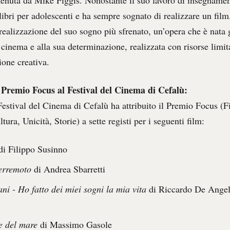
tenuta da Mike Figgis. Nonostante il suo lavoro di insegnamen
libri per adolescenti e ha sempre sognato di realizzare un fil
realizzazione del suo sogno più sfrenato, un’opera che è nata 
 cinema e alla sua determinazione, realizzata con risorse limi
ione creativa.
l Premio Focus al Festival del Cinema di Cefalù:
Festival del Cinema di Cefalù ha attribuito il Premio Focus (F
tura, Unicità, Storie) a sette registi per i seguenti film:
i Filippo Susinno
terremoto
di Andrea Sbarretti
ni - Ho fatto dei miei sogni la mia vita
di Riccardo De Ange
e del mare
di Massimo Gasole