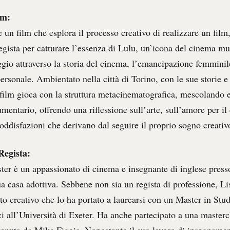
lm:
 un film che esplora il processo creativo di realizzare un fil
regista per catturare l’essenza di Lulu, un’icona del cinema mut
ggio attraverso la storia del cinema, l’emancipazione femminil
ersonale. Ambientato nella città di Torino, con le sue storie e
l film gioca con la struttura metacinematografica, mescolando 
mentario, offrendo una riflessione sull’arte, sull’amore per il
 soddisfazioni che derivano dal seguire il proprio sogno creativ
Regista:
ster è un appassionato di cinema e insegnante di inglese press
ua casa adottiva. Sebbene non sia un regista di professione, L
to creativo che lo ha portato a laurearsi con un Master in Stud
i all’Università di Exeter. Ha anche partecipato a una masterc