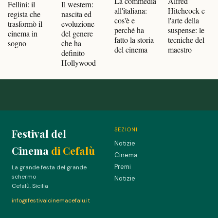
Alfred
La commedia
Il western:
Fellini: il
Hitchcock e
all'italiana:
nascita ed
regista che
l'arte della
cos'è e
evoluzione
trasformò il
suspense: le
perché ha
del genere
cinema in
tecniche del
fatto la storia
che ha
sogno
maestro
del cinema
definito
Hollywood
SEZIONI
Festival del
Notizie
Cinema
di Cefalù
Cinema
Premi
La grande festa del grande
schermo
Notizie
Cefalù, Sicilia
info@festivalcinemacefalu.it