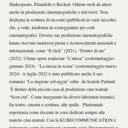
Shakespeare, Pirandello e Beckett. Ottiene ruoli da attore
anche in produzioni cinematografiche e televisive. Non
disdegna la scrittura di racconti (pubblicati in varie raccolte)
che, a volte, trasforma in sceneggiature per corti
cinematografici. Diverse sue produzioni cinematografiche
hanno ricevuto numerosi premi e riconoscimenti nazionali e
internazionali, come “Il click” (2021), “Dentro di me”
(2022). Ultime opere realizzate “L’attesa” (cortometraggio-
gennaio 2024) “La messa in scena” (cortometraggio-marzo
2024) A luglio 2022 è stato pubblicato anche il suo
romanzo “La stagione selvaggia” edito da Scatole Parlanti.
È titolare della piccola casa di produzione cine-teatrale
“Scen out”. Come insegnante ha diversi laboratori tematici,
fra teatro, cinema e scrittura, alle spalle. Pluriennale
esperienza come docente in corsi dedicati sempre alle
materie cine-teatrali. Con la KUBECOMMUNICATION è
impegnato come docente nei seguenti corsi: Drammaturgia e