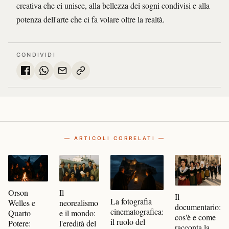
creativa che ci unisce, alla bellezza dei sogni condivisi e alla
potenza dell'arte che ci fa volare oltre la realtà.
CONDIVIDI
— ARTICOLI CORRELATI —
Orson
Il
Il
La fotografia
Welles e
neorealismo
documentario:
cinematografica:
Quarto
e il mondo:
cos'è e come
il ruolo del
Potere:
l'eredità del
racconta la