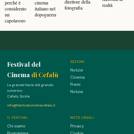
direttore della
perché è
cinema
realtà
fotografia
considerato
italiano nel
un
dopoguerra
capolavoro
SEZIONI
Festival del
Notizie
Cinema
di Cefalù
Cinema
Premi
La grande festa del grande
schermo
Notizie
Cefalù, Sicilia
info@festivalcinemacefalu.it
IL FESTIVAL
NOTE LEGALI
Chi siamo
Privacy
Programma
Cookie