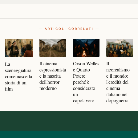
— ARTICOLI CORRELATI —
Il cinema
Orson Welles
Il
La
espressionista
e Quarto
neorealismo
sceneggiatura:
e la nascita
Potere:
e il mondo:
come nasce la
dell'horror
perché è
l'eredità del
storia di un
moderno
considerato
cinema
film
un
italiano nel
capolavoro
dopoguerra