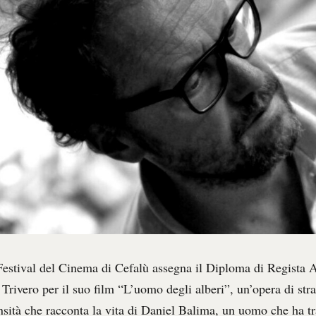
Festival del Cinema di Cefalù assegna il Diploma di Regista 
Trivero per il suo film “L’uomo degli alberi”, un’opera di str
ensità che racconta la vita di Daniel Balima, un uomo che ha t