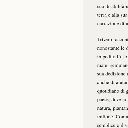
sua disabilità 
terra e alla su
narrazione di u
Trivero raccont
nonostante le d
impedito l’uso 
mani, seminand
sua dedizione 
anche di aiutar
quotidiano di g
paese, dove la 
natura, piantan
milione. Con un
semplice e il v