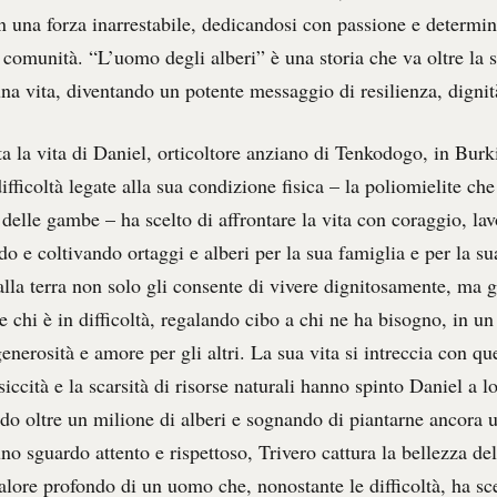
in una forza inarrestabile, dedicandosi con passione e determin
a comunità. “L’uomo degli alberi” è una storia che va oltre la 
na vita, diventando un potente messaggio di resilienza, dignit
a la vita di Daniel, orticoltore anziano di Tenkodogo, in Burk
ifficoltà legate alla sua condizione fisica – la poliomielite che
delle gambe – ha scelto di affrontare la vita con coraggio, la
o e coltivando ortaggi e alberi per la sua famiglia e per la s
alla terra non solo gli consente di vivere dignitosamente, ma g
e chi è in difficoltà, regalando cibo a chi ne ha bisogno, in un
enerosità e amore per gli altri. La sua vita si intreccia con qu
siccità e la scarsità di risorse naturali hanno spinto Daniel a lo
do oltre un milione di alberi e sognando di piantarne ancora u
o sguardo attento e rispettoso, Trivero cattura la bellezza del
alore profondo di un uomo che, nonostante le difficoltà, ha sce