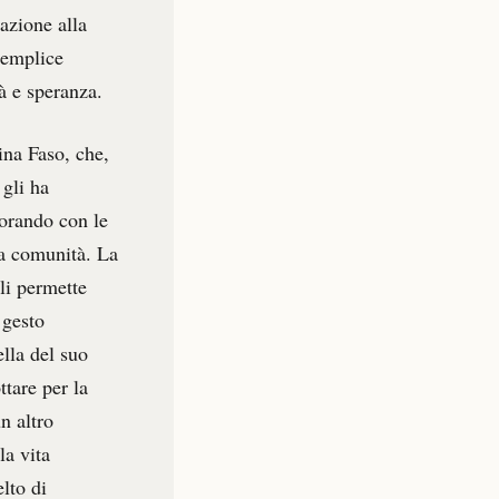
azione alla
semplice
à e speranza.
ina Faso, che,
 gli ha
vorando con le
ua comunità. La
li permette
 gesto
ella del suo
ttare per la
n altro
la vita
lto di