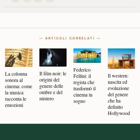
— ARTICOLI CORRELATI —
Federico
Il film noir: le
La colonna
Il western:
Fellini: il
origini del
sonora al
nascita ed
regista che
genere delle
cinema: come
evoluzione
trasformò il
ombre e del
la musica
del genere
cinema in
mistero
racconta le
che ha
sogno
emozioni
definito
Hollywood